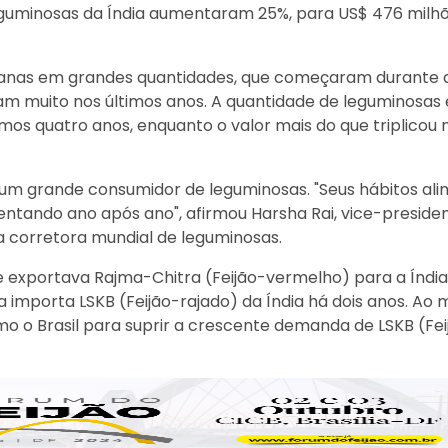
leguminosas da Índia aumentaram 25%, para US$ 476 milhõ
ianas em grandes quantidades, que começaram durante 
m muito nos últimos anos. A quantidade de leguminosas
imos quatro anos, enquanto o valor mais do que triplicou 
 um grande consumidor de leguminosas. "Seus hábitos al
tando ano após ano", afirmou Harsha Rai, vice-preside
 corretora mundial de leguminosas.
e exportava Rajma-Chitra (Feijão-vermelho) para a Índia
 importa LSKB (Feijão-rajado) da Índia há dois anos. Ao
mo o Brasil para suprir a crescente demanda de LSKB (Fei