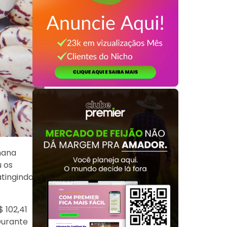
hana
u os
tingindo
 102,41
Durante