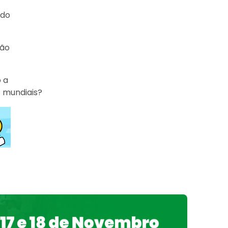
 do
jão
 a
s mundiais?