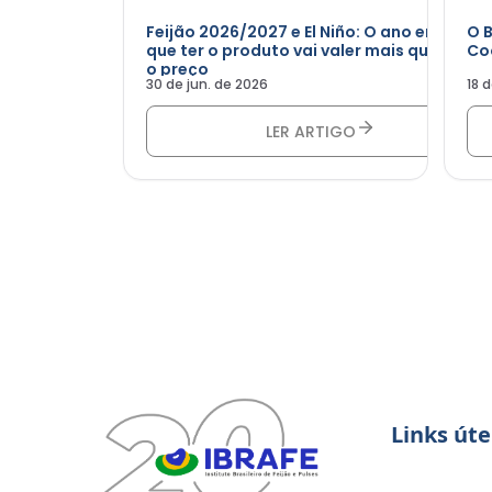
Feijão 2026/2027 e El Niño: O ano em
O B
que ter o produto vai valer mais que
Co
o preço
30 de jun. de 2026
18 
LER ARTIGO
Links úte