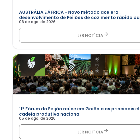
AUSTRÁLIA E ÁFRICA - Novo método acelera
desenvolvimento de Feijões de cozimento rápido pa
06 de ago. de 2026
África
LER NOTÍCIA
11º Fórum do Feijão reúne em Goiânia os principais e
cadeia produtiva nacional
05 de ago. de 2026
LER NOTÍCIA